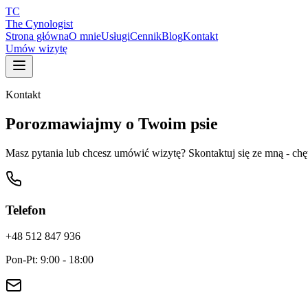
TC
The Cynologist
Strona główna
O mnie
Usługi
Cennik
Blog
Kontakt
Umów wizytę
Kontakt
Porozmawiajmy o Twoim psie
Masz pytania lub chcesz umówić wizytę? Skontaktuj się ze mną - chę
Telefon
+48 512 847 936
Pon-Pt: 9:00 - 18:00